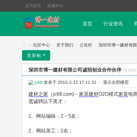
设为首页
收藏本站
首页
行业资讯
»
社区中心
›
关于我们
›
公告栏
›
深圳市博一建材有限公
博
发新帖
一
深圳市博一建材有限公司诚招创业合作伙伴
[复制链
社
区
jc68
发表于 2015-2-12 17:11:32
|
显示全部楼层
建材之家
（jc68.com)－
家居建材
O2O模式
家装
电
需诚聘以下英才：
1、网站编辑：2－5名；
2、网站美工：2名；