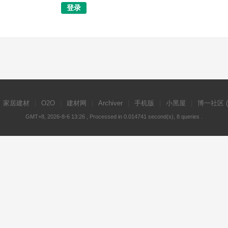
登录
家居建材
|
O2O
|
建材网
|
Archiver
|
手机版
|
小黑屋
|
博一社区
GMT+8, 2026-8-6 13:26
, Processed in 0.014741 second(s), 8 queries .