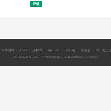
登录
家居建材
|
O2O
|
建材网
|
Archiver
|
手机版
|
小黑屋
|
博一社区
GMT+8, 2026-8-9 00:27
, Processed in 0.016712 second(s), 14 queries .